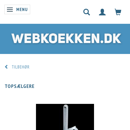
MENU
SKIFTE NAVIGATION
TILBEHØR
TOPSÆLGERE