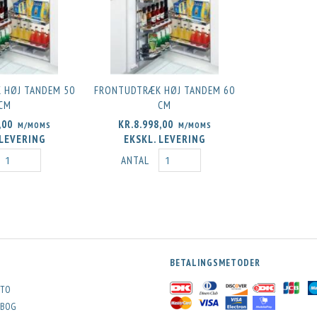
 HØJ TANDEM 50
FRONTUDTRÆK HØJ TANDEM 60
CM
CM
,00
KR.8.998,00
M/MOMS
M/MOMS
 LEVERING
EKSKL. LEVERING
EMI-HØJ
FRONTUDTRÆK SEMI-HØJ
FRONTUDTRÆK HØJ DIS
ANTAL
0 CM
DISPENSA SWING 40 CM
SWING 40 CM
KR.8.298,00
KR.8.278,00
/MOMS
M/MOMS
M/MO
RING
EKSKL. LEVERING
EKSKL. LEVERIN
BETALINGSMETODER
TO
BOG