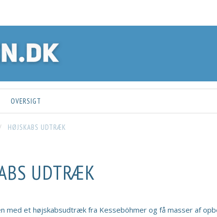
OVERSIGT
HØJSKABS UDTRÆK
ABS UDTRÆK
ken med et højskabsudtræk fra Kesseböhmer og få masser af opb