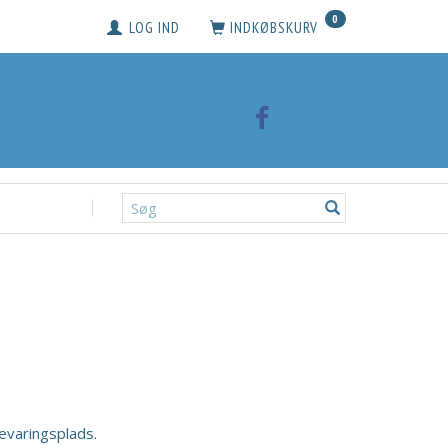
0
LOG IND
INDKØBSKURV
evaringsplads.