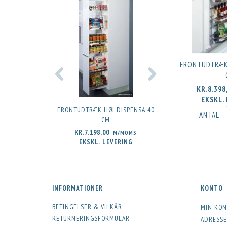
FRONTUDTRÆK
KR.8.398
EKSKL.
FRONTUDTRÆK HØJ DISPENSA 40
FRONTUDTRÆK S
ANTAL
CM
DISPENSA 4
KR.7.198,00
KR.6.598,00
M/MOMS
M
EKSKL. LEVERING
EKSKL. LEVE
INFORMATIONER
KONTO
BETINGELSER & VILKÅR
MIN KON
RETURNERINGSFORMULAR
ADRESSE