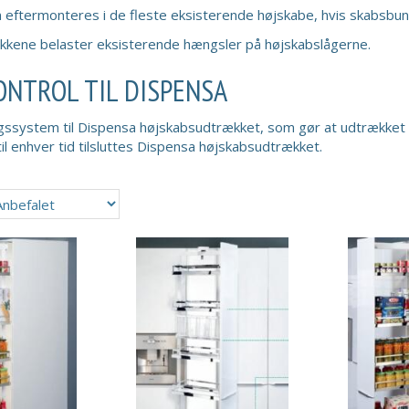
n eftermonteres i de fleste eksisterende højskabe, hvis skabsbu
kkene belaster eksisterende hængsler på højskabslågerne.
NTROL TIL DISPENSA
ngssystem til Dispensa højskabsudtrækket, som gør at udtrækket vi
il enhver tid tilsluttes Dispensa højskabsudtrækket.