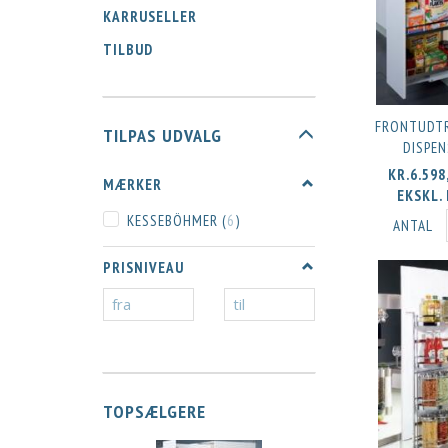
KARRUSELLER
TILBUD
FRONTUDTR
SKIFTE
TILPAS UDVALG
DISPEN
FILTER
KR.6.598
MÆRKER
EKSKL.
KESSEBÖHMER
(
6
)
ANTAL
PRISNIVEAU
TOPSÆLGERE