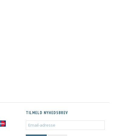
PENSA
FRONTUDTRÆK HØJ TANDEM 60
FRONTUDTRÆK HØJ TANDEM
CM
CM
KR.8.998,00
KR.8.398,00
MS
M/MOMS
M/MOMS
G
EKSKL. LEVERING
EKSKL. LEVERING
TILMELD NYHEDSBREV
EMAIL-
ADRESSE