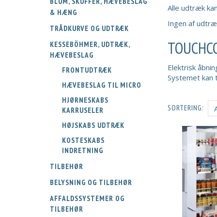
BLUM, SKUFFER, HÆVEBESLAG
Alle udtræk ka
& HÆNG
Ingen af udtræ
TRÅDKURVE OG UDTRÆK
TOUCHCO
KESSEBÖHMER, UDTRÆK,
HÆVEBESLAG
Elektrisk åbni
FRONTUDTRÆK
Systemet kan t
HÆVEBESLAG TIL MICRO
HJØRNESKABS
SORTERING:
KARRUSELER
HØJSKABS UDTRÆK
KOSTESKABS
INDRETNING
TILBEHØR
BELYSNING OG TILBEHØR
AFFALDSSYSTEMER OG
TILBEHØR