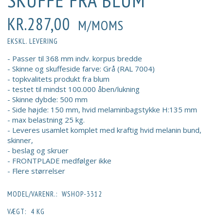
SKUFFE FRA BLUM
KR.287,00
M/MOMS
EKSKL. LEVERING
- Passer til 368 mm indv. korpus bredde
- Skinne og skuffeside farve: Grå (RAL 7004)
- topkvalitets produkt fra blum
- testet til mindst 100.000 åben/lukning
- Skinne dybde: 500 mm
- Side højde: 150 mm, hvid melaminbagstykke H:135 mm
- max belastning 25 kg.
- Leveres usamlet komplet med kraftig hvid melanin bund,
skinner,
- beslag og skruer
- FRONTPLADE medfølger ikke
- Flere størrelser
MODEL/VARENR.:
WSHOP-3312
VÆGT:
4 KG