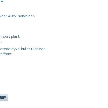
lder 4 stk. sokkelben
 sort plast.
.
rede dyvel huller i kabinet.
kelfront.
KURV