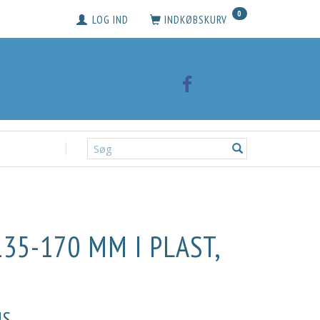
0
LOG IND
INDKØBSKURV
35-170 MM I PLAST,
S