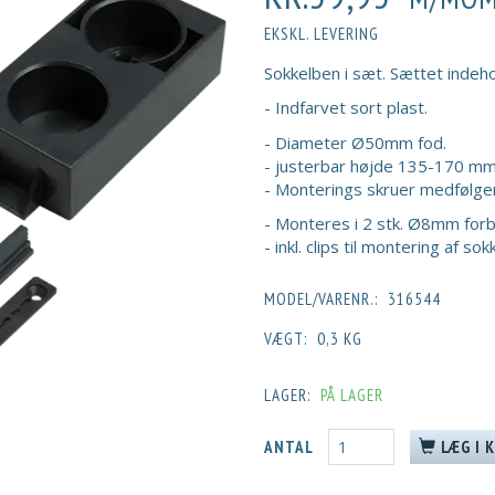
EKSKL. LEVERING
Sokkelben i sæt. Sættet indeho
- Indfarvet sort plast.
- Diameter Ø50mm fod.
- justerbar højde 135-170 mm i
- Monterings skruer medfølger
- Monteres i 2 stk. Ø8mm forbo
- inkl. clips til montering af sok
MODEL/VARENR.:
316544
VÆGT:
0,3 KG
LAGER:
PÅ LAGER
ANTAL
LÆG I 