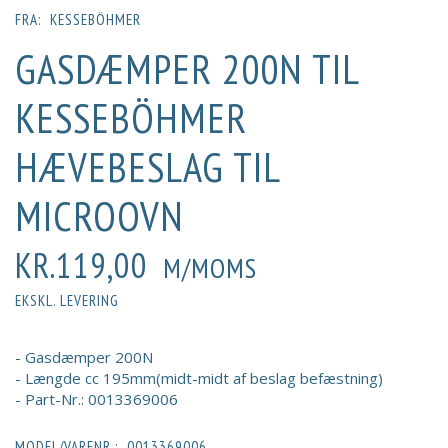
FRA:
KESSEBÖHMER
GASDÆMPER 200N TIL
KESSEBÖHMER
HÆVEBESLAG TIL
MICROOVN
KR.119,00
M/MOMS
EKSKL. LEVERING
- Gasdæmper 200N
- Længde cc 195mm(midt-midt af beslag befæstning)
- Part-Nr.: 0013369006
MODEL/VARENR.:
0013369006