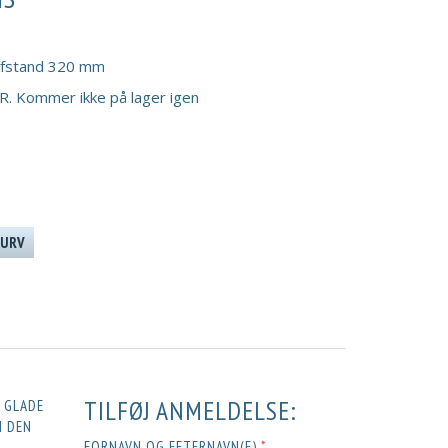
ulafstand 320 mm
. Kommer ikke på lager igen
KURV
TILFØJ ANMELDELSE:
E GLADE
M DEN
FORNAVN OG EFTERNAVN(E)