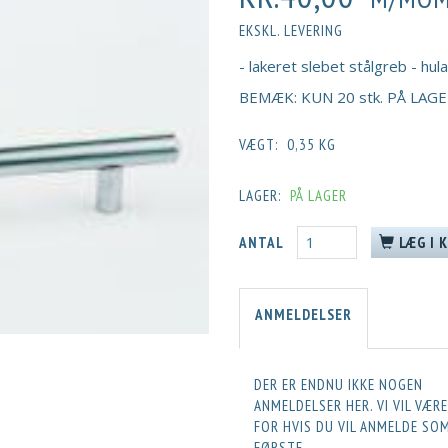
EKSKL. LEVERING
- lakeret slebet stålgreb - h
BEMÆK: KUN 20 stk. PÅ LAGER
VÆGT:
0,35 KG
LAGER:
PÅ LAGER
ANTAL
LÆG I 
ANMELDELSER
DER ER ENDNU IKKE NOGEN
ANMELDELSER HER. VI VIL VÆR
FOR HVIS DU VIL ANMELDE SO
FØRSTE.