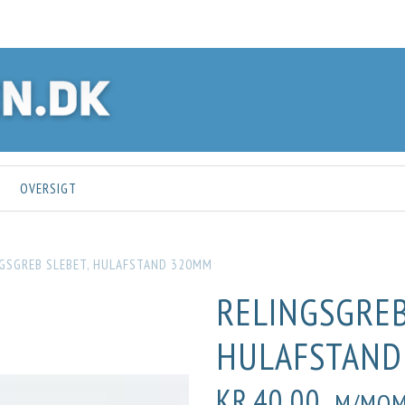
OVERSIGT
NGSGREB SLEBET, HULAFSTAND 320MM
RELINGSGREB
HULAFSTAND
KR.40,00
M/MOM