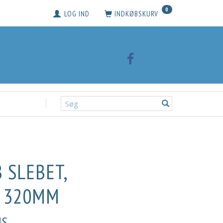
0
LOG IND
INDKØBSKURV
 SLEBET,
 320MM
S