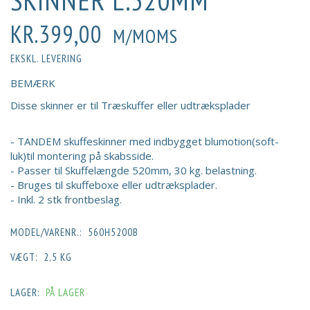
SKINNER L:520MM
KR.399,00
M/MOMS
EKSKL. LEVERING
BEMÆRK
Disse skinner er til Træskuffer eller udtræksplader
- TANDEM skuffeskinner med indbygget blumotion(soft-
luk)til montering på skabsside.
- Passer til Skuffelængde 520mm, 30 kg. belastning.
- Bruges til skuffeboxe eller udtræksplader.
- Inkl. 2 stk frontbeslag.
MODEL/VARENR.:
560H5200B
VÆGT:
2,5 KG
LAGER:
PÅ LAGER