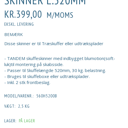
SKINNER L:520MM
KR.399,00
M/MOMS
EKSKL. LEVERING
BEMÆRK
Disse skinner er til Træskuffer eller udtræksplader
- TANDEM skuffeskinner med indbygget blumotion(soft-
luk)til montering på skabsside.
- Passer til Skuffelængde 520mm, 30 kg. belastning.
- Bruges til skuffeboxe eller udtræksplader.
- Inkl. 2 stk frontbeslag.
MODEL/VARENR.:
560H5200B
VÆGT:
2,5 KG
LAGER:
PÅ LAGER