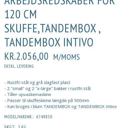
ARBEJDSREDSKABER FOR
120 CM
SKUFFE,TANDEMBOX ,
TANDEMBOX INTIVO
KR.2.056,00
M/MOMS
EKSKL. LEVERING
- Rustfri stål og grå slagfast plast
- 2 "small" og 2 "x-large" bakker i rustfri stål
- Tåler opvaskemaskine
- Passer til skuffeskinne længde på 500mm
- Kan bruges i blum TANDEMBOX og TANDEMBOX Intivo
MODEL/VARENR.:
6749830
VÆGT:
3 KG